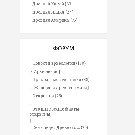
Древний Китай {33}
Древняя Индия {24}
Древняя Америка {75}
ФОРУМ
Новости археологии
(130)
[
Археология
]
Прекрасные египтянки
(38)
[
Женщины Древнего мира
]
Открытия
(25)
[
Это интересно: факты,
открытия,
]
Семь чудес Древнего ...
(25)
[