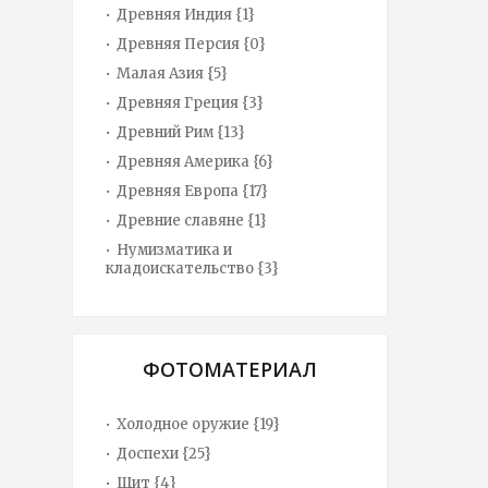
Древняя Индия {1}
Древняя Персия {0}
Малая Азия {5}
Древняя Греция {3}
Древний Рим {13}
Древняя Америка {6}
Древняя Европа {17}
Древние славяне {1}
Нумизматика и
кладоискательство {3}
ФОТОМАТЕРИАЛ
Холодное оружие {19}
Доспехи {25}
Щит {4}