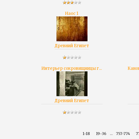
Наос 1
Древний Египет
Интерьер сокровищницы г...
Кано
Древний Египет
...
1-18
19-36
757-774
7