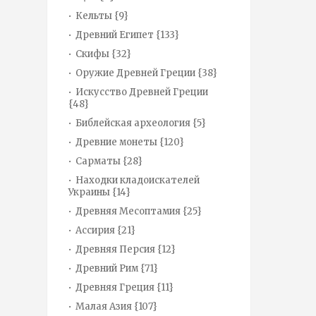
Кельты {9}
Древний Египет {133}
Скифы {32}
Оружие Древней Греции {38}
Искусство Древней Греции
{48}
Библейская археология {5}
Древние монеты {120}
Сарматы {28}
Находки кладоискателей
Украины {14}
Древняя Месоптамия {25}
Ассирия {21}
Древняя Персия {12}
Древний Рим {71}
Древняя Греция {11}
Малая Азия {107}