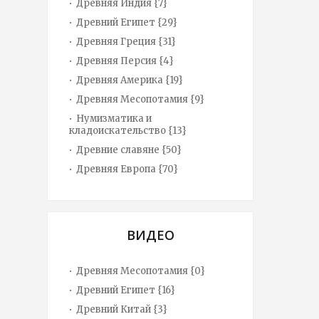
Древняя Индия {7}
Древний Египет {29}
Древняя Греция {31}
Древняя Персия {4}
Древняя Америка {19}
Древняя Месопотамия {9}
Нумизматика и
кладоискательство {13}
Древние славяне {50}
Древняя Европа {70}
ВИДЕО
Древняя Месопотамия {0}
Древний Египет {16}
Древний Китай {3}