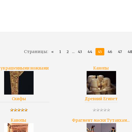
Страницы
:
...
«
1
2
43
44
45
46
47
4
с украшенными ножнами
Канопы
Скифы
Древний Египет
Канопы
Фрагмент маски Тутанхам...