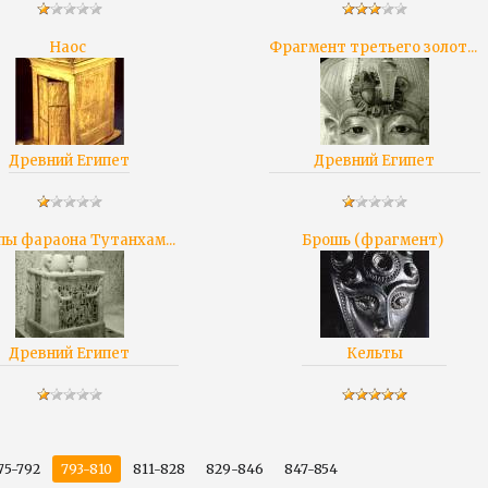
Наос
Фрагмент третьего золот...
Древний Египет
Древний Египет
пы фараона Тутанхам...
Брошь (фрагмент)
Древний Египет
Кельты
75-792
793-810
811-828
829-846
847-854