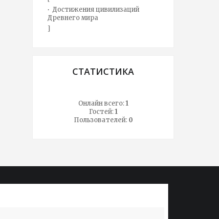
Достижения цивилизаций
Древнего мира
]
СТАТИСТИКА
Онлайн всего:
1
Гостей:
1
Пользователей:
0
Не знать истории - значит всегда быть
Народ, 
ребенком. Первая задача истории -
лишь од