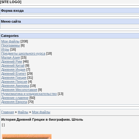
[
SITE LOGO
]
Форма входа
Меню сайта
Categories
Мои файлы
[208]
Программы
[6]
Игры
[16]
Предметы школьного курса
[18]
Малая Азия
[15]
Древний Рим
[46]
Древний Китай
[9]
Древняя Индия
[7]
Древний Египет
[29]
Древняя Греция
[31]
Древняя Персия
[4]
Древняя Америка
[19]
Древняя Месопотамия
[9]
Нумизматика и кладоискательство
[13]
Древние славяне
[50]
Древняя Европа
[70]
Главная
»
Файлы
»
Мои файлы
История Древней Греции в биографиях. Штоль
[ ]