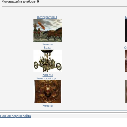
Фотографий в альбоме
:
9
Фотография 1
Б
Кельты
Ваза
С
Кельты
Кельтский щит
Кельты
Полная версия сайта