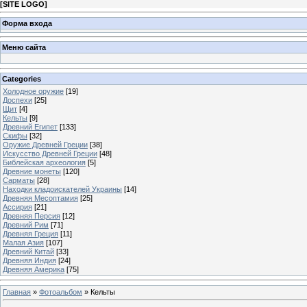
[
SITE LOGO
]
Форма входа
Меню сайта
Categories
Холодное оружие
[19]
Доспехи
[25]
Щит
[4]
Кельты
[9]
Древний Египет
[133]
Скифы
[32]
Оружие Древней Греции
[38]
Искусство Древней Греции
[48]
Библейская археология
[5]
Древние монеты
[120]
Сарматы
[28]
Находки кладоискателей Украины
[14]
Древняя Месоптамия
[25]
Ассирия
[21]
Древняя Персия
[12]
Древний Рим
[71]
Древняя Греция
[11]
Малая Азия
[107]
Древний Китай
[33]
Древняя Индия
[24]
Древняя Америка
[75]
Главная
»
Фотоальбом
» Кельты