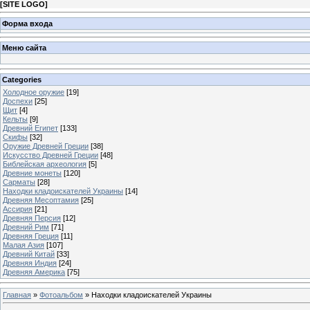
[
SITE LOGO
]
Форма входа
Меню сайта
Categories
Холодное оружие
[19]
Доспехи
[25]
Щит
[4]
Кельты
[9]
Древний Египет
[133]
Скифы
[32]
Оружие Древней Греции
[38]
Искусство Древней Греции
[48]
Библейская археология
[5]
Древние монеты
[120]
Сарматы
[28]
Находки кладоискателей Украины
[14]
Древняя Месоптамия
[25]
Ассирия
[21]
Древняя Персия
[12]
Древний Рим
[71]
Древняя Греция
[11]
Малая Азия
[107]
Древний Китай
[33]
Древняя Индия
[24]
Древняя Америка
[75]
Главная
»
Фотоальбом
» Находки кладоискателей Украины