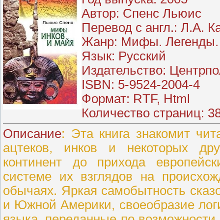
Автор
: Спенс Льюис
Перевод с англ.
: Л.А. 
Жанр
: Мифы. Легенды.
Язык
: Русский
Издательство
: Центрп
ISBN
: 5‑9524‑2004‑4
Формат
: RTF, Html
Количество страниц
: 3
Описание
: Эта книга знакомит чи
ацтеков, инков и некоторых дру
континент до прихода европейск
системе их взглядов на происхож
обычаях. Яркая самобытность сказ
и Южной Америки, своеобразие лог
языка, переданные по возможности