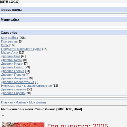
[
SITE LOGO
]
Форма входа
Меню сайта
Categories
Мои файлы
[208]
Программы
[6]
Игры
[16]
Предметы школьного курса
[18]
Малая Азия
[15]
Древний Рим
[46]
Древний Китай
[9]
Древняя Индия
[7]
Древний Египет
[29]
Древняя Греция
[31]
Древняя Персия
[4]
Древняя Америка
[19]
Древняя Месопотамия
[9]
Нумизматика и кладоискательство
[13]
Древние славяне
[50]
Древняя Европа
[70]
Главная
»
Файлы
»
Мои файлы
Мифы инков и майя. Спенс Льюис [2005, RTF, Html]
[ ]
Год выпуска
: 2005