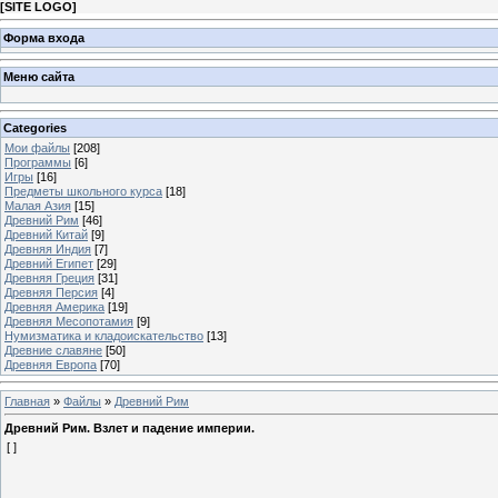
[
SITE LOGO
]
Форма входа
Меню сайта
Categories
Мои файлы
[208]
Программы
[6]
Игры
[16]
Предметы школьного курса
[18]
Малая Азия
[15]
Древний Рим
[46]
Древний Китай
[9]
Древняя Индия
[7]
Древний Египет
[29]
Древняя Греция
[31]
Древняя Персия
[4]
Древняя Америка
[19]
Древняя Месопотамия
[9]
Нумизматика и кладоискательство
[13]
Древние славяне
[50]
Древняя Европа
[70]
Главная
»
Файлы
»
Древний Рим
Древний Рим. Взлет и падение империи.
[ ]