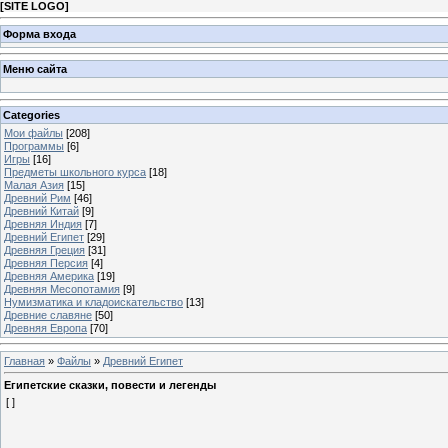
[
SITE LOGO
]
Форма входа
Меню сайта
Categories
Мои файлы
[208]
Программы
[6]
Игры
[16]
Предметы школьного курса
[18]
Малая Азия
[15]
Древний Рим
[46]
Древний Китай
[9]
Древняя Индия
[7]
Древний Египет
[29]
Древняя Греция
[31]
Древняя Персия
[4]
Древняя Америка
[19]
Древняя Месопотамия
[9]
Нумизматика и кладоискательство
[13]
Древние славяне
[50]
Древняя Европа
[70]
Главная
»
Файлы
»
Древний Египет
Египетские сказки, повести и легенды
[ ]