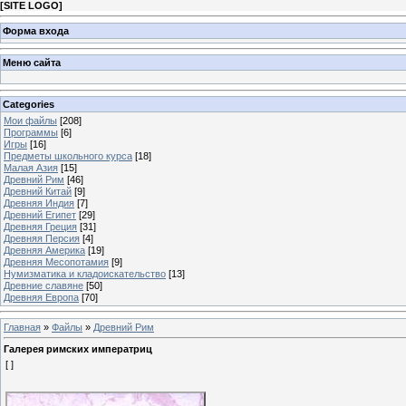
[
SITE LOGO
]
Форма входа
Меню сайта
Categories
Мои файлы
[208]
Программы
[6]
Игры
[16]
Предметы школьного курса
[18]
Малая Азия
[15]
Древний Рим
[46]
Древний Китай
[9]
Древняя Индия
[7]
Древний Египет
[29]
Древняя Греция
[31]
Древняя Персия
[4]
Древняя Америка
[19]
Древняя Месопотамия
[9]
Нумизматика и кладоискательство
[13]
Древние славяне
[50]
Древняя Европа
[70]
Главная
»
Файлы
»
Древний Рим
Галерея римских императриц
[ ]