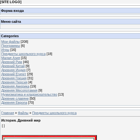
[
SITE LOGO
]
Форма входа
Меню сайта
Categories
Мои файлы
[208]
Программы
[6]
Игры
[16]
Предметы школьного курса
[18]
Малая Азия
[15]
Древний Рим
[46]
Древний Китай
[9]
Древняя Индия
[7]
Древний Египет
[29]
Древняя Греция
[31]
Древняя Персия
[4]
Древняя Америка
[19]
Древняя Месопотамия
[9]
Нумизматика и кладоискательство
[13]
Древние славяне
[50]
Древняя Европа
[70]
Главная
»
Файлы
»
Предметы школьного курса
История. Древний мир
[ ]