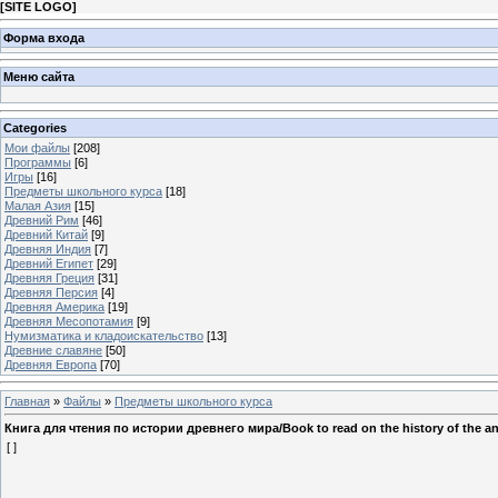
[
SITE LOGO
]
Форма входа
Меню сайта
Categories
Мои файлы
[208]
Программы
[6]
Игры
[16]
Предметы школьного курса
[18]
Малая Азия
[15]
Древний Рим
[46]
Древний Китай
[9]
Древняя Индия
[7]
Древний Египет
[29]
Древняя Греция
[31]
Древняя Персия
[4]
Древняя Америка
[19]
Древняя Месопотамия
[9]
Нумизматика и кладоискательство
[13]
Древние славяне
[50]
Древняя Европа
[70]
Главная
»
Файлы
»
Предметы школьного курса
Книга для чтения по истории древнего мира/Book to read on the history of the an
[ ]