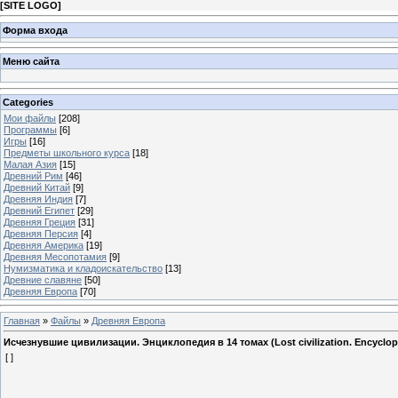
[
SITE LOGO
]
Форма входа
Меню сайта
Categories
Мои файлы
[208]
Программы
[6]
Игры
[16]
Предметы школьного курса
[18]
Малая Азия
[15]
Древний Рим
[46]
Древний Китай
[9]
Древняя Индия
[7]
Древний Египет
[29]
Древняя Греция
[31]
Древняя Персия
[4]
Древняя Америка
[19]
Древняя Месопотамия
[9]
Нумизматика и кладоискательство
[13]
Древние славяне
[50]
Древняя Европа
[70]
Главная
»
Файлы
»
Древняя Европа
Исчезнувшие цивилизации. Энциклопедия в 14 томах (Lost civilization. Encyclope
[ ]