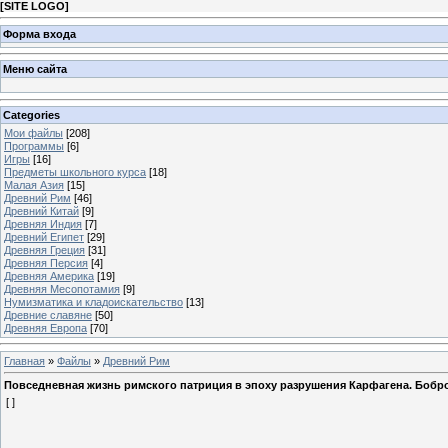
[
SITE LOGO
]
Форма входа
Меню сайта
Categories
Мои файлы
[208]
Программы
[6]
Игры
[16]
Предметы школьного курса
[18]
Малая Азия
[15]
Древний Рим
[46]
Древний Китай
[9]
Древняя Индия
[7]
Древний Египет
[29]
Древняя Греция
[31]
Древняя Персия
[4]
Древняя Америка
[19]
Древняя Месопотамия
[9]
Нумизматика и кладоискательство
[13]
Древние славяне
[50]
Древняя Европа
[70]
Главная
»
Файлы
»
Древний Рим
Повседневная жизнь римского патриция в эпоху разрушения Карфагена. Бобро
[ ]