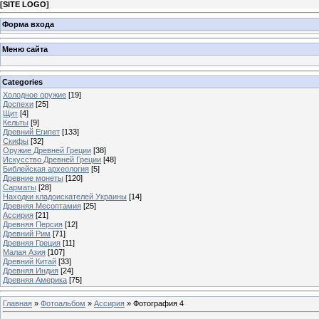
[
SITE LOGO
]
Форма входа
Меню сайта
Categories
Холодное оружие
[19]
Доспехи
[25]
Щит
[4]
Кельты
[9]
Древний Египет
[133]
Скифы
[32]
Оружие Древней Греции
[38]
Искусство Древней Греции
[48]
Библейская археология
[5]
Древние монеты
[120]
Сарматы
[28]
Находки кладоискателей Украины
[14]
Древняя Месоптамия
[25]
Ассирия
[21]
Древняя Персия
[12]
Древний Рим
[71]
Древняя Греция
[11]
Малая Азия
[107]
Древний Китай
[33]
Древняя Индия
[24]
Древняя Америка
[75]
Главная
»
Фотоальбом
»
Ассирия
» Фотография 4