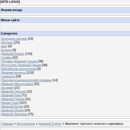
[
SITE LOGO
]
Форма входа
Меню сайта
Categories
Холодное оружие
[19]
Доспехи
[25]
Щит
[4]
Кельты
[9]
Древний Египет
[133]
Скифы
[32]
Оружие Древней Греции
[38]
Искусство Древней Греции
[48]
Библейская археология
[5]
Древние монеты
[120]
Сарматы
[28]
Находки кладоискателей Украины
[14]
Древняя Месоптамия
[25]
Ассирия
[21]
Древняя Персия
[12]
Древний Рим
[71]
Древняя Греция
[11]
Малая Азия
[107]
Древний Китай
[33]
Древняя Индия
[24]
Древняя Америка
[75]
Главная
»
Фотоальбом
»
Древний Египет
» Фрагмент третьего золотого саркофага.