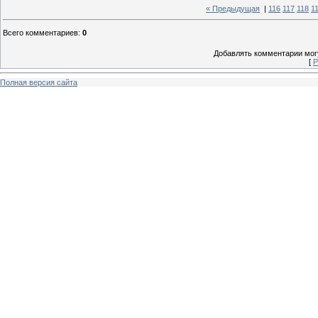
« Предыдущая
|
116
117
118
1
Всего комментариев
:
0
Добавлять комментарии могу
[
Р
Полная версия сайта