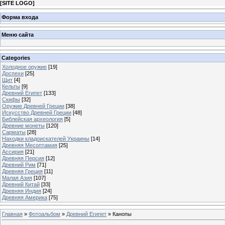
[
SITE LOGO
]
Форма входа
Меню сайта
Categories
Холодное оружие
[19]
Доспехи
[25]
Щит
[4]
Кельты
[9]
Древний Египет
[133]
Скифы
[32]
Оружие Древней Греции
[38]
Искусство Древней Греции
[48]
Библейская археология
[5]
Древние монеты
[120]
Сарматы
[28]
Находки кладоискателей Украины
[14]
Древняя Месоптамия
[25]
Ассирия
[21]
Древняя Персия
[12]
Древний Рим
[71]
Древняя Греция
[11]
Малая Азия
[107]
Древний Китай
[33]
Древняя Индия
[24]
Древняя Америка
[75]
Главная
»
Фотоальбом
»
Древний Египет
» Канопы