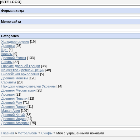
[
SITE LOGO
]
Форма входа
Меню сайта
Categories
Холодное оружие
[19]
Доспехи
[25]
Щит
[4]
Кельты
[9]
Древний Египет
[133]
Скифы
[32]
Оружие Древней Греции
[38]
Искусство Древней Греции
[48]
Библейская археология
[5]
Древние монеты
[120]
Сарматы
[28]
Находки кладоискателей Украины
[14]
Древняя Месоптамия
[25]
Ассирия
[21]
Древняя Персия
[12]
Древний Рим
[71]
Древняя Греция
[11]
Малая Азия
[107]
Древний Китай
[33]
Древняя Индия
[24]
Древняя Америка
[75]
Главная
»
Фотоальбом
»
Скифы
» Меч с украшенными ножнами