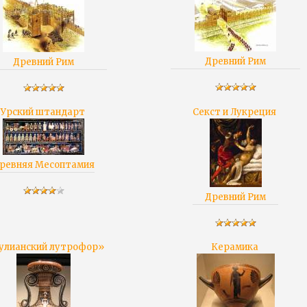
Древний Рим
Древний Рим
Урский штандарт
Секст и Лукреция
ревняя Месоптамия
Древний Рим
улианский лутрофор»
Керамика