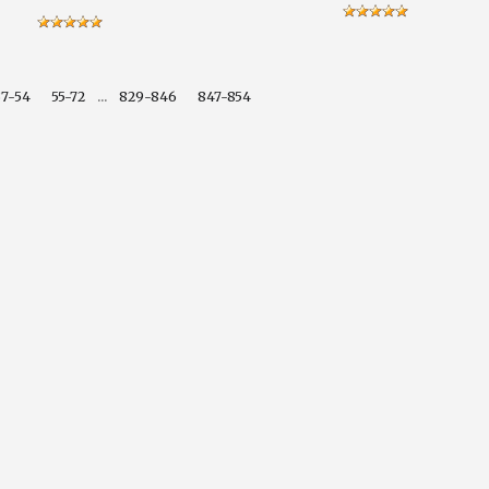
...
37-54
55-72
829-846
847-854