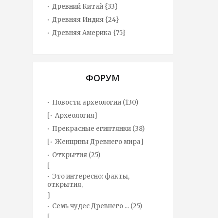
Древний Китай {33}
Древняя Индия {24}
Древняя Америка {75}
ФОРУМ
Новости археологии
(130)
[
Археология
]
Прекрасные египтянки
(38)
[
Женщины Древнего мира
]
Открытия
(25)
[
Это интересно: факты,
открытия,
]
Семь чудес Древнего ...
(25)
[