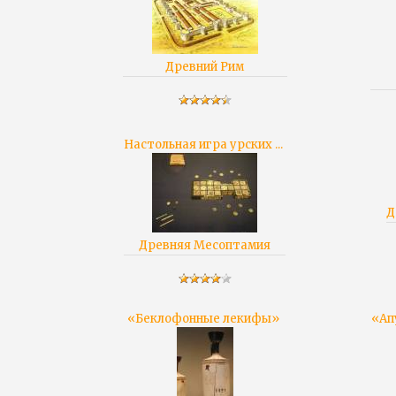
Древний Рим
Настольная игра урских ...
Д
Древняя Месоптамия
«Беклофонные лекифы»
«Ап