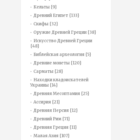
Кельты {9}
Древний Египет {133}
Скифы {32}
Оружие Древней Греции {38}
Искусство Древней Греции
{48}
Библейская археология {5}
Древние монеты {120}
Сарматы {28}
Находки кладоискателей
Украины {14}
Древняя Месоптамия {25}
Ассирия {21}
Древняя Персия {12}
Древний Рим {71}
Древняя Греция {11}
Малая Азия {107}