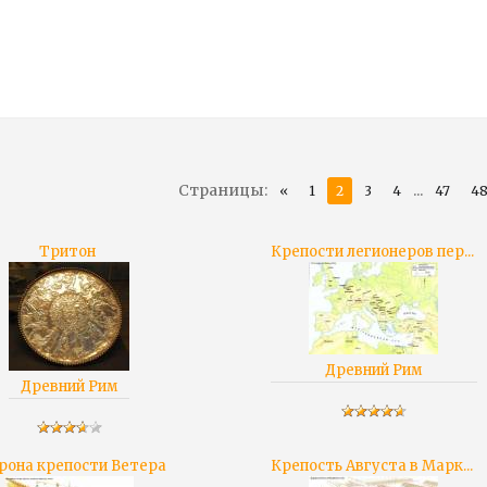
Страницы
:
...
«
1
2
3
4
47
4
Тритон
Крепости легионеров пер...
Древний Рим
Древний Рим
рона крепости Ветера
Крепость Августа в Марк...