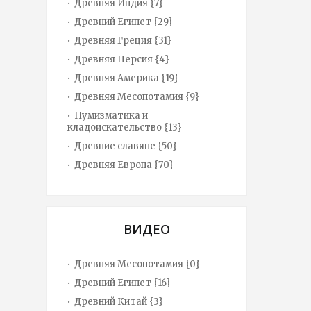
Древняя Индия {7}
Древний Египет {29}
Древняя Греция {31}
Древняя Персия {4}
Древняя Америка {19}
Древняя Месопотамия {9}
Нумизматика и
кладоискательство {13}
Древние славяне {50}
Древняя Европа {70}
ВИДЕО
Древняя Месопотамия {0}
Древний Египет {16}
Древний Китай {3}