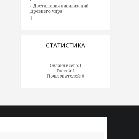
Достижения цивилизаций
Древнего мира
]
СТАТИСТИКА
Онлайн всего:
1
Гостей:
1
Пользователей:
0
Не знать истории - значит всегда быть
Народ, 
ребенком. Первая задача истории -
лишь од