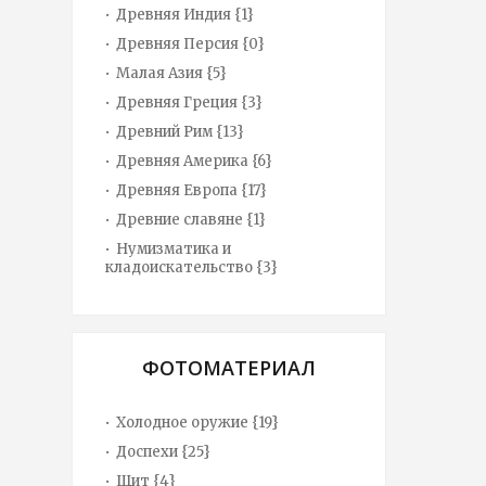
Древняя Индия {1}
Древняя Персия {0}
Малая Азия {5}
Древняя Греция {3}
Древний Рим {13}
Древняя Америка {6}
Древняя Европа {17}
Древние славяне {1}
Нумизматика и
кладоискательство {3}
ФОТОМАТЕРИАЛ
Холодное оружие {19}
Доспехи {25}
Щит {4}