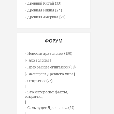
Древний Китай {33}
Древняя Индия {24}
Древняя Америка {75}
ФОРУМ
Новости археологии
(130)
[
Археология
]
Прекрасные египтянки
(38)
[
Женщины Древнего мира
]
Открытия
(25)
[
Это интересно: факты,
открытия,
]
Семь чудес Древнего ...
(25)
[