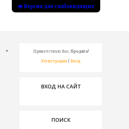
Версия для слабовидящих
8
»
Приветствую Вас
,
бродяга
!
Регистрация
|
Вход
ВХОД НА САЙТ
ПОИСК