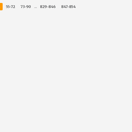
...
4
55-72
73-90
829-846
847-854