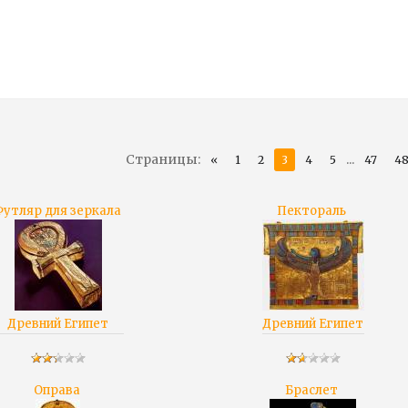
Страницы
:
...
«
1
2
3
4
5
47
4
утляр для зеркала
Пектораль
Древний Египет
Древний Египет
Оправа
Браслет