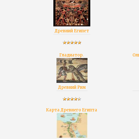
Древний Египет
Гладиатор.
Ол
Древний Рим
Карта Древнего Египта