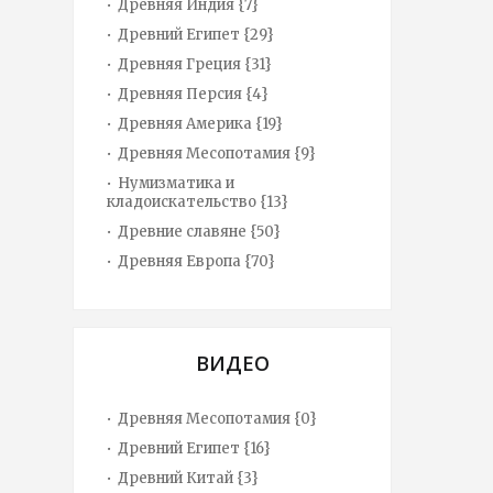
Древняя Индия {7}
Древний Египет {29}
Древняя Греция {31}
Древняя Персия {4}
Древняя Америка {19}
Древняя Месопотамия {9}
Нумизматика и
кладоискательство {13}
Древние славяне {50}
Древняя Европа {70}
ВИДЕО
Древняя Месопотамия {0}
Древний Египет {16}
Древний Китай {3}