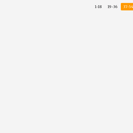
1-18
19-36
37-5