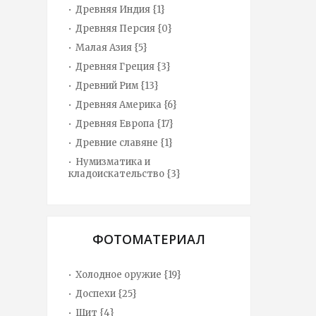
Древняя Индия {1}
Древняя Персия {0}
Малая Азия {5}
Древняя Греция {3}
Древний Рим {13}
Древняя Америка {6}
Древняя Европа {17}
Древние славяне {1}
Нумизматика и
кладоискательство {3}
ФОТОМАТЕРИАЛ
Холодное оружие {19}
Доспехи {25}
Щит {4}