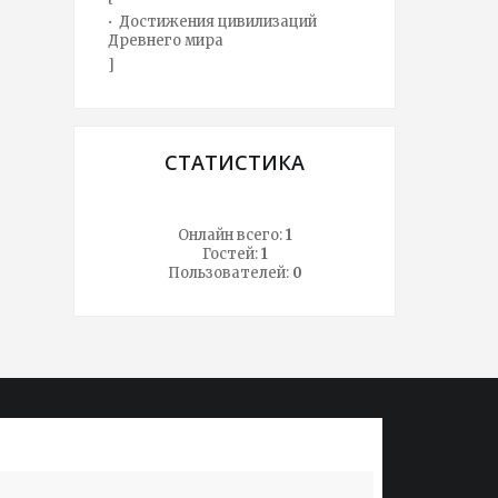
Достижения цивилизаций
Древнего мира
]
СТАТИСТИКА
Онлайн всего:
1
Гостей:
1
Пользователей:
0
Не знать истории - значит всегда быть
Народ, 
ребенком. Первая задача истории -
лишь од