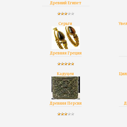
Древний Египет
Серьги
Увел
Древняя Греция
Кадуцеи
Цили
Древняя Персия
Д