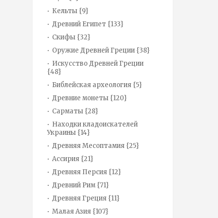
Кельты {9}
Древний Египет {133}
Скифы {32}
Оружие Древней Греции {38}
Искусство Древней Греции
{48}
Библейская археология {5}
Древние монеты {120}
Сарматы {28}
Находки кладоискателей
Украины {14}
Древняя Месоптамия {25}
Ассирия {21}
Древняя Персия {12}
Древний Рим {71}
Древняя Греция {11}
Малая Азия {107}