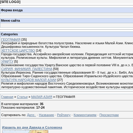
[
SITE LOGO
]
Форма входа
Меню сайта
Categories
ГЕОГРАФИЯ
[35]
География и природные богатства полуострова. Население и языки Малой Азии. Клин
Дешифровка письменности. Культура Чатал-Хююка.
ХЕТТСКОЕ ЦАРСТВО
[14]
Города-государства. Ассирийско-аморейские колонии. Периодизация хеттской истори
культура. Религиозные культы. Мифология и литература древних хеттов. Монументаль
УРАРТУ
[5]
Возникновение государства Урарту.Ванское царство в первой половине VIII в. до н.э.
СИРИЯ, ФИНИКИЯ, ПАЛЕСТИНА
[59]
Культура Иерихона. Ранние государственные образования III - II тыс. до н.э.: Библ, 
Образование Тиро-Сидонского царства. Образование Израильско-Иудейского царства на
КУЛЬТУРА НАРОДОВ МАЛОЙ АЗИИ
[27]
Религия и мифология народов Восточного Средиземноморья. Возникновение монотеиз
литературно-художественный памятник. Историческое воздействие культуры народо
Главная
»
Статьи
»
МАЛАЯ АЗИЯ
» ГЕОГРАФИЯ
В категории материалов
:
35
Показано материалов
:
17-24
Сортировать по
:
Дате
·
Названию
·
Рейтингу
·
Комментариям
·
Просмотрам
Израиль во дни Давида и Соломона