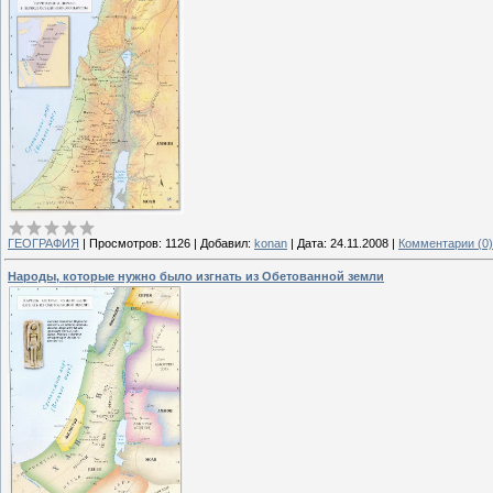
ГЕОГРАФИЯ
|
Просмотров:
1126
|
Добавил:
konan
|
Дата:
24.11.2008
|
Комментарии (0)
Народы, которые нужно было изгнать из Обетованной земли