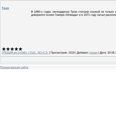
Троя
В 1880-х годах легендарную Трою считали сказкой не только
доверился поэме Гомера «Илиада» и в 1871 году начал раскоп
ГРЕЦИЯ во II–НАЧ. I ТЫС. ДО Н.Э.
|
Просмотров:
1419
|
Добавил:
konan
|
Дата:
20.06.
Полная версия сайта