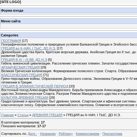
[
SITE LOGO
]
Форма входа
Меню сайта
Categories
ГЕОГРАФИЯ
[17]
Географическое положение и природные условия Балканской Греции и Эгейского басс
ГРЕЦИЯ во II–НАЧ. I ТЫС. ДО Н.Э.
[17]
Древнейшие царства Крита. Критская морская держава. Ахейская Греция во II тыс. до
развития Греции.
ГРЕЦИЯ В XI – IX ВВ. ДО Н.Э
[5]
Гибель микенской цивилизации. Расселение греческих племен. Зачатки государствен
АРХАИЧЕСКАЯ ГРЕЦИЯ
[29]
Великая Греческая колонизация. Формирование полисного строя. Спарта. Образовани
КЛАССИЧЕСКАЯ ГРЕЦИЯ
[71]
Греко-персидские войны. Образование Делосского союза. Экономика Греции в V–IV в
гегемонии в Греции.
ГРЕЦИЯ В ЭЛЛИНИСТИЧЕСКИЙ ПЕРИОД
[33]
Восточный поход Александра Македонского. Борьба преемников Александра и образо
царство.Эллинистическая Спарта. Разгром Римом Македонского царства и подчинени
КУЛЬТУРА ДРЕВНЕЙ ГРЕЦИИ
[29]
Градостроение и архитектура. Быт древних греков. Спартанская и афинская системы 
классическую эпоху. Оформление олимпийского пантеона. Олимпия и всегреческие ол
Главная
»
Статьи
»
ДРЕВНЯЯ ГРЕЦИЯ
» ГРЕЦИЯ во II–НАЧ. I ТЫС. ДО Н.Э.
В категории материалов
:
17
Показано материалов
:
17-17
Сортировать по
:
Дате
·
Названию
·
Рейтингу
·
Комментариям
·
Просмотрам