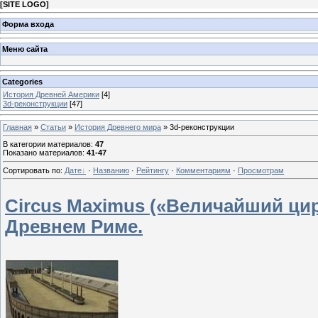
[
SITE LOGO
]
Форма входа
Меню сайта
Categories
История Древней Америки
[4]
3d-реконструкции
[47]
Главная
»
Статьи
»
История Древнего мира
» 3d-реконструкции
В категории материалов
:
47
Показано материалов
:
41-47
Сортировать по
:
Дате
·
Названию
·
Рейтингу
·
Комментариям
·
Просмотрам
Circus Maximus («Величайший ц
Древнем Риме.