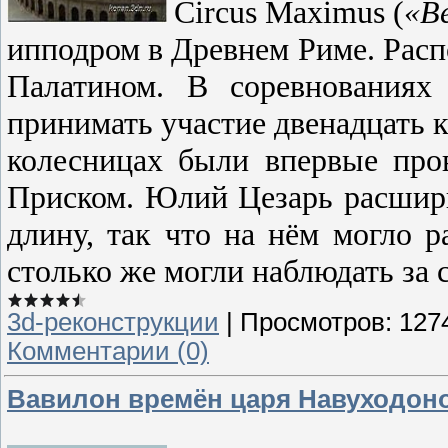
C
ircus Maximus
(
«В
ипподром в Древнем Риме. Расп
Палатином. В соревнованиях
принимать участие двенадцать к
колесницах были впервые про
Приском. Юлий Цезарь расши
длину, так что на нём могло р
столько же могли наблюдать за 
3d-реконструкции
|
Просмотров:
127
Комментарии (0)
Вавилон времён царя Навуходоносо