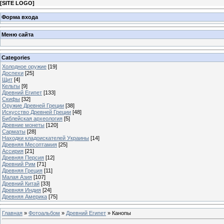
[
SITE LOGO
]
Форма входа
Меню сайта
Categories
Холодное оружие
[19]
Доспехи
[25]
Щит
[4]
Кельты
[9]
Древний Египет
[133]
Скифы
[32]
Оружие Древней Греции
[38]
Искусство Древней Греции
[48]
Библейская археология
[5]
Древние монеты
[120]
Сарматы
[28]
Находки кладоискателей Украины
[14]
Древняя Месоптамия
[25]
Ассирия
[21]
Древняя Персия
[12]
Древний Рим
[71]
Древняя Греция
[11]
Малая Азия
[107]
Древний Китай
[33]
Древняя Индия
[24]
Древняя Америка
[75]
Главная
»
Фотоальбом
»
Древний Египет
» Канопы