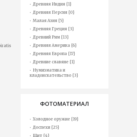
Древняя Индия {1}
Древняя Персия {0}
Малая Азия {5}
Древняя Греция {3}
Древний Рим {13}
Древняя Америка {6}
iratis
Древняя Европа {17}
Древние славяне {1}
Нумизматика и
кладоискательство {3}
ФОТОМАТЕРИАЛ
Холодное оружие {19}
Доспехи {25}
Щит {4}