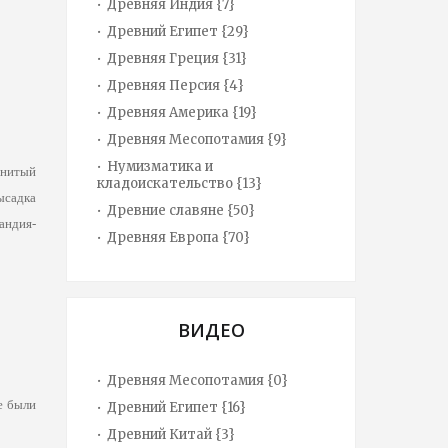
Древняя Индия {7}
Древний Египет {29}
Древняя Греция {31}
Древняя Персия {4}
Древняя Америка {19}
Древняя Месопотамия {9}
Нумизматика и
енитый
кладоискательство {13}
ысадка
Древние славяне {50}
андия-
Древняя Европа {70}
ВИДЕО
Древняя Месопотамия {0}
е были
Древний Египет {16}
Древний Китай {3}