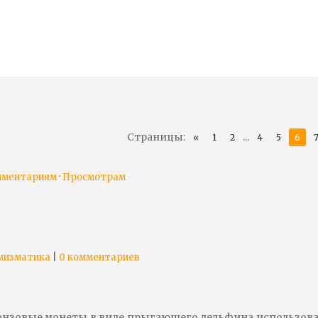
Страницы
:
...
«
1
2
4
5
6
·
мментариям
Просмотрам
|
мизматика
0 комментариев
онзовые монеты в виде прыгающего дельфина использов