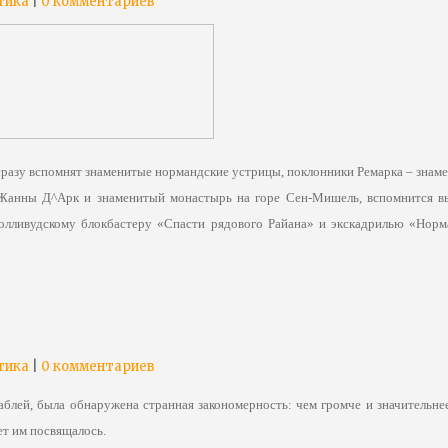
|
тика
0 комментариев
сразу вспомнят знаменитые нормандские устрицы, поклонники Ремарка – знам
и Жанны Д^Арк и знаменитый монастырь на горе Сен-Мишель, вспомнится в
олливудскому блокбастеру «Спасти ряд
ового Райана» и экскадрилью «Норм
|
тика
0 комментариев
блей, была обнаружена странная закономерность: чем громче и значительне
т им посвящалось.