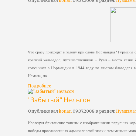
Опубликовал
09.07.2008 в раздел:
konan
Нумизма
Что сразу приходит в голову при слове Нормандия? Гурманы 
крепкий кальвадос, путешественники – Руан – место казн
союзников в Нормандии в 1944 году во многом благодаря г
Неман», но...
Подробнее
"Забытый" Нельсон
Опубликовал
09.07.2008 в раздел:
konan
Нумизма
Исследуя британские токены с изображениями парусных кора
победы прославленных адмиралов той эпохи, тем меньше моне