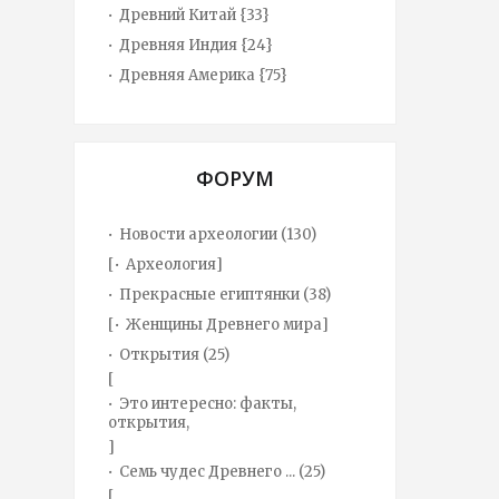
Древний Китай {33}
Древняя Индия {24}
Древняя Америка {75}
ФОРУМ
Новости археологии
(130)
[
Археология
]
Прекрасные египтянки
(38)
[
Женщины Древнего мира
]
Открытия
(25)
[
Это интересно: факты,
открытия,
]
Семь чудес Древнего ...
(25)
[