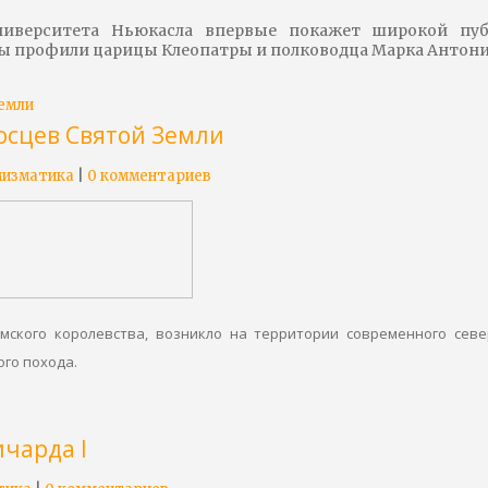
ниверситета Ньюкасла впервые покажет широкой пуб
ны профили царицы Клеопатры и полководца Марка Антони
осцев Святой Земли
|
изматика
0 комментариев
имского королевства, возникло на территории современного севе
го похода.
чарда I