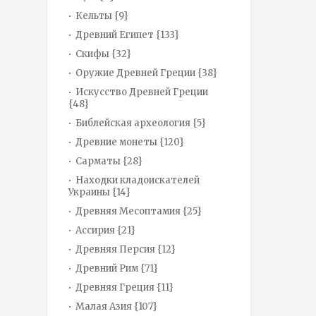
Кельты {9}
Древний Египет {133}
Скифы {32}
Оружие Древней Греции {38}
Искусство Древней Греции
{48}
Библейская археология {5}
Древние монеты {120}
Сарматы {28}
Находки кладоискателей
Украины {14}
Древняя Месоптамия {25}
Ассирия {21}
Древняя Персия {12}
Древний Рим {71}
Древняя Греция {11}
Малая Азия {107}