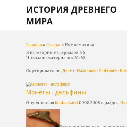
ИСТОРИЯ ДРЕВНЕГО
МИРА
»
» Нумизматика
Главная
Статьи
В категории материалов
:
56
Показано материалов
:
41-48
Сортировать по
:
·
·
·
Дате
Названию
Рейтингу
Ко
Монеты - дельфины
Опубликовал
09.08.2008 в раздел:
kladoiskatel
Ну
Эти удивительные древние бр