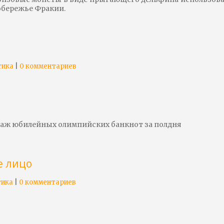
побережье Фракии.
|
тика
0 комментариев
раж юбилейных олимпийских банкнот за полдня
е лицо
|
тика
0 комментариев