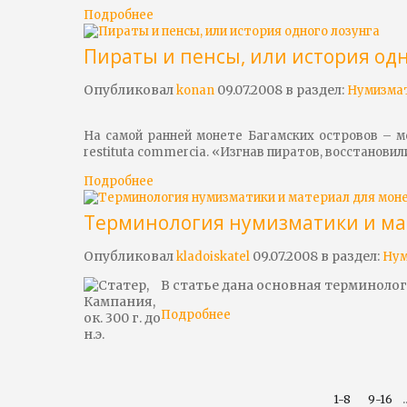
Подробнее
Пираты и пенсы, или история одн
Опубликовал
09.07.2008 в раздел:
konan
Нумизма
На самой ранней монете Багамских островов – м
restituta
commercia
. «Изгнав пиратов, восстанови
Подробнее
Терминология нумизматики и ма
Опубликовал
09.07.2008 в раздел:
kladoiskatel
Нум
В статье дана основная терминоло
Подробнее
.
1-8
9-16