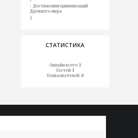
Достижения цивилизаций
Древнего мира
]
СТАТИСТИКА
Онлайн всего:
1
Гостей:
1
Пользователей:
0
Не знать истории - значит всегда быть
Народ, 
ребенком. Первая задача истории -
лишь од