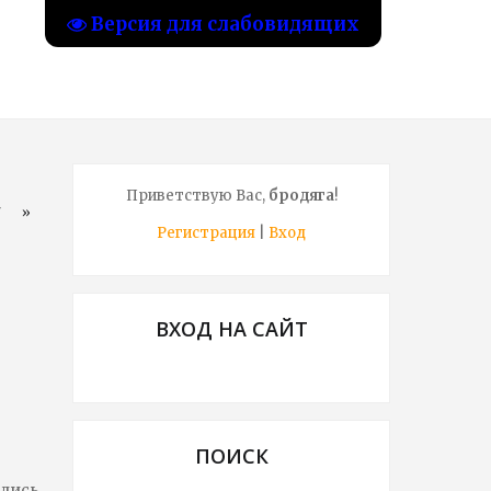
Версия для слабовидящих
Приветствую Вас
,
бродяга
!
7
»
Регистрация
|
Вход
ВХОД НА САЙТ
ПОИСК
ались