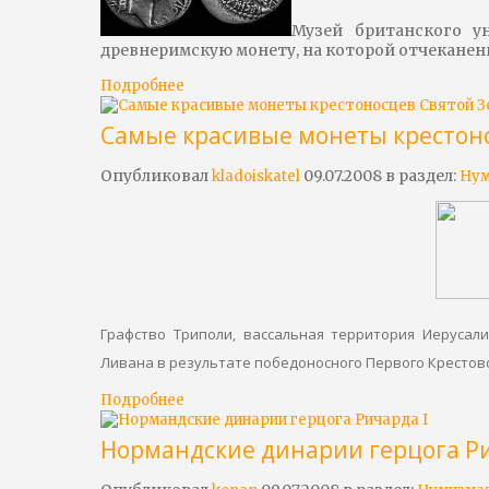
Музей британского у
древнеримскую монету, на которой отчекане
Подробнее
Самые красивые монеты крестон
Опубликовал
09.07.2008 в раздел:
kladoiskatel
Нум
Графство Триполи, вассальная территория Иерусал
Ливана в результате победоносного Первого Крестово
Подробнее
Нормандские динарии герцога Ри