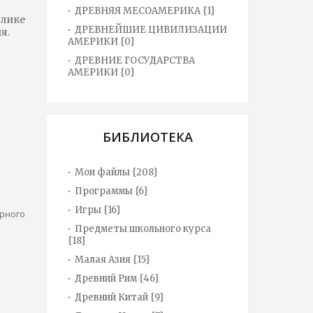
ДРЕВНЯЯ МЕСОАМЕРИКА {1}
лике
ДРЕВНЕЙШИЕ ЦИВИЛИЗАЦИИ
я.
АМЕРИКИ {0}
ДРЕВНИЕ ГОСУДАРСТВА
АМЕРИКИ {0}
БИБЛИОТЕКА
Мои файлы {208}
Программы {6}
Игры {16}
рного
Предметы школьного курса
{18}
Малая Азия {15}
Древний Рим {46}
Древний Китай {9}