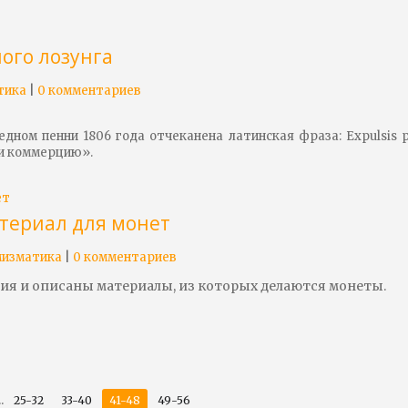
ого лозунга
|
тика
0 комментариев
едном пенни 1806 года отчеканена латинская фраза:
Expulsis
p
ли коммерцию».
териал для монет
|
изматика
0 комментариев
гия и описаны материалы, из которых делаются монеты.
..
25-32
33-40
41-48
49-56