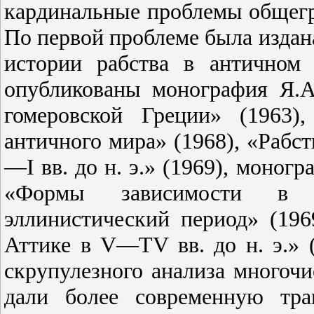
кардинальные проблемы общегр
По первой проблеме была издан
истории рабства в античном
опубликованы монография Я.А
гомеровской Греции» (1963)
античного мира» (1968), «Рабст
—I вв. до н. э.» (1969), моног
«Формы зависимости в 
эллинистический период» (196
Аттике в V—TV вв. до н. э.» 
скрупулезного анализа многоч
дали более современную тра