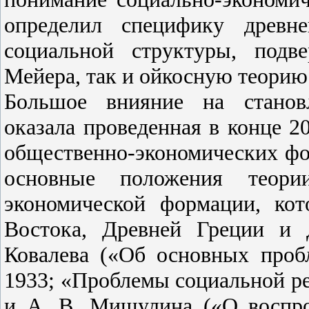
определил специфику древне
социальной структуры, подв
Мейера, так и ойкосную теорию
Большое внияние на становл
оказала проведенная в конце 2
общественно-экономических фо
основные положения теории
экономической формации, кот
Востока, Древней Греции и 
Ковалева («Об основных проб
1933; «Проблемы социальной ре
и А. В. Мишулина («О воспро