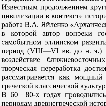
Известным продолжением круга
цивилизации в контексте истор
работа В.А. Яйленко «Архаичес
в которой автор вопреки г
самобытном эллинском развит
период (VIII—VI вв. до н. э.)
воздействие ближневосточны
творческая переработка дост
рассматривается как мощный 
греческой классической культур
В 60—80-х годах проводилис
периодам древнегреческой истор