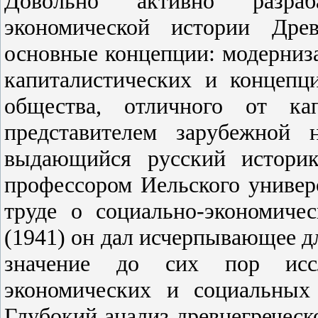
Довольно активно разраб
экономической истории Дре
основные концепции: модерниз
капиталистических и концепц
общества, отличного от кап
представителем зарубежной
выдающийся русский истори
профессором Иельского универ
труде о социально-экономиче
(1941) он дал исчерпывающее д
значение до сих пор исс
экономических и социальных
Глубокий анализ древнегречес