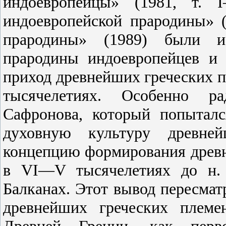
индоевропейцы» (1981, т. 
индоевропейской прародины» 
прародины» (1989) были и
прародины индоевропейцев и 
приход древнейших греческих п
тысячелетиях. Особенно р
Сафронова, который попыталс
духовную культуру древне
концепцию формирования древ
в VI—V тысячелетиях до н. 
Балканах. Этот вывод пересмат
древнейших греческих племе