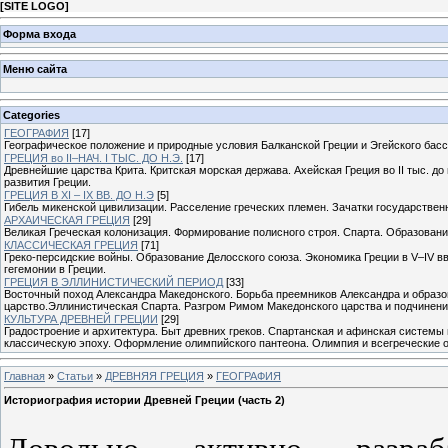
[
SITE LOGO
]
Форма входа
Меню сайта
Categories
ГЕОГРАФИЯ
[17]
Географическое положение и природные условия Балканской Греции и Эгейского басс
ГРЕЦИЯ во II–НАЧ. I ТЫС. ДО Н.Э.
[17]
Древнейшие царства Крита. Критская морская держава. Ахейская Греция во II тыс. до
развития Греции.
ГРЕЦИЯ В XI – IX ВВ. ДО Н.Э
[5]
Гибель микенской цивилизации. Расселение греческих племен. Зачатки государствен
АРХАИЧЕСКАЯ ГРЕЦИЯ
[29]
Великая Греческая колонизация. Формирование полисного строя. Спарта. Образовани
КЛАССИЧЕСКАЯ ГРЕЦИЯ
[71]
Греко-персидские войны. Образование Делосского союза. Экономика Греции в V–IV в
гегемонии в Греции.
ГРЕЦИЯ В ЭЛЛИНИСТИЧЕСКИЙ ПЕРИОД
[33]
Восточный поход Александра Македонского. Борьба преемников Александра и образо
царство.Эллинистическая Спарта. Разгром Римом Македонского царства и подчинени
КУЛЬТУРА ДРЕВНЕЙ ГРЕЦИИ
[29]
Градостроение и архитектура. Быт древних греков. Спартанская и афинская системы 
классическую эпоху. Оформление олимпийского пантеона. Олимпия и всегреческие ол
Главная
»
Статьи
»
ДРЕВНЯЯ ГРЕЦИЯ
»
ГЕОГРАФИЯ
Историография истории Древней Греции (часть 2)