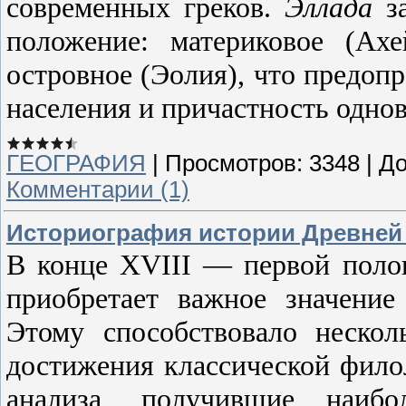
современных греков.
Эллада
за
положение: материковое (Ахе
островное (Эолия), что предоп
населения и причастность одно
ГЕОГРАФИЯ
|
Просмотров:
3348
|
До
Комментарии (1)
Историография истории Древней Г
В конце XVIII — первой поло
приобретает важное значение
Этому способствовало неско
достижения классической фило
анализа, получившие наиб