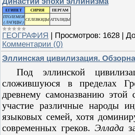
Династии эпохи эллинизма
ЕГИПЕТ
СИРИЯ
ПЕРГАМ
ПТОЛЕМЕИ
СЕЛЕВКИДЫ
АТТАЛИДЫ
( ЛАГИДЫ )
ГЕОГРАФИЯ
|
Просмотров:
1628
|
До
Комментарии (0)
Эллинская цивилизация. Обзорная
Под эллинской цивилиз
сложившуюся в пределах Г
древнему самоназванию этой 
участие различные народы ин
языковых семей, хотя домин
современных греков.
Эллада
за