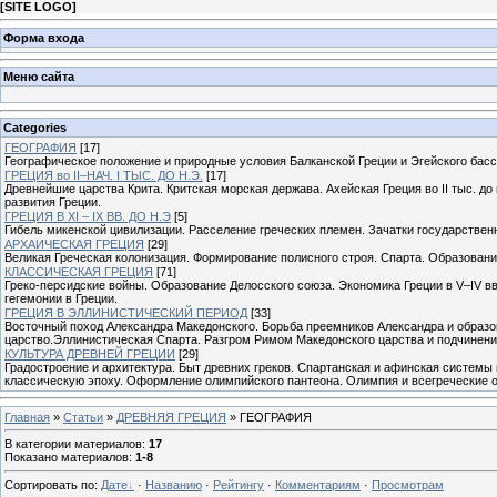
[
SITE LOGO
]
Форма входа
Меню сайта
Categories
ГЕОГРАФИЯ
[17]
Географическое положение и природные условия Балканской Греции и Эгейского басс
ГРЕЦИЯ во II–НАЧ. I ТЫС. ДО Н.Э.
[17]
Древнейшие царства Крита. Критская морская держава. Ахейская Греция во II тыс. до
развития Греции.
ГРЕЦИЯ В XI – IX ВВ. ДО Н.Э
[5]
Гибель микенской цивилизации. Расселение греческих племен. Зачатки государствен
АРХАИЧЕСКАЯ ГРЕЦИЯ
[29]
Великая Греческая колонизация. Формирование полисного строя. Спарта. Образовани
КЛАССИЧЕСКАЯ ГРЕЦИЯ
[71]
Греко-персидские войны. Образование Делосского союза. Экономика Греции в V–IV в
гегемонии в Греции.
ГРЕЦИЯ В ЭЛЛИНИСТИЧЕСКИЙ ПЕРИОД
[33]
Восточный поход Александра Македонского. Борьба преемников Александра и образо
царство.Эллинистическая Спарта. Разгром Римом Македонского царства и подчинени
КУЛЬТУРА ДРЕВНЕЙ ГРЕЦИИ
[29]
Градостроение и архитектура. Быт древних греков. Спартанская и афинская системы 
классическую эпоху. Оформление олимпийского пантеона. Олимпия и всегреческие ол
Главная
»
Статьи
»
ДРЕВНЯЯ ГРЕЦИЯ
» ГЕОГРАФИЯ
В категории материалов
:
17
Показано материалов
:
1-8
Сортировать по
:
Дате
·
Названию
·
Рейтингу
·
Комментариям
·
Просмотрам