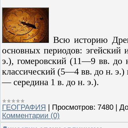
Всю историю Древ
основных периодов: эгейский 
э.), гомеровский (11—9 вв. до н
классический (5—4 вв. до н. э.)
— середина 1 в. до н. э.).
ГЕОГРАФИЯ
|
Просмотров:
7480
|
До
Комментарии (0)