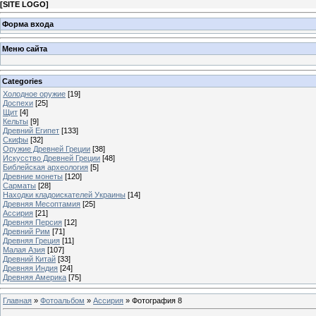
[
SITE LOGO
]
Форма входа
Меню сайта
Categories
Холодное оружие
[19]
Доспехи
[25]
Щит
[4]
Кельты
[9]
Древний Египет
[133]
Скифы
[32]
Оружие Древней Греции
[38]
Искусство Древней Греции
[48]
Библейская археология
[5]
Древние монеты
[120]
Сарматы
[28]
Находки кладоискателей Украины
[14]
Древняя Месоптамия
[25]
Ассирия
[21]
Древняя Персия
[12]
Древний Рим
[71]
Древняя Греция
[11]
Малая Азия
[107]
Древний Китай
[33]
Древняя Индия
[24]
Древняя Америка
[75]
Главная
»
Фотоальбом
»
Ассирия
» Фотография 8