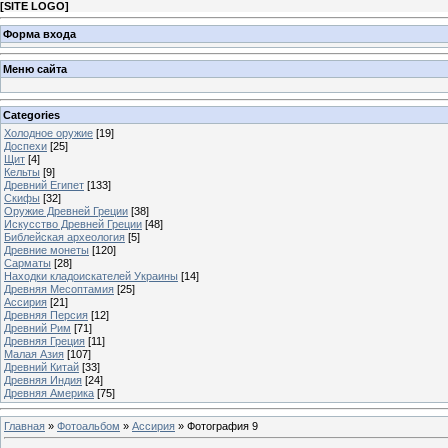
[
SITE LOGO
]
Форма входа
Меню сайта
Categories
Холодное оружие
[19]
Доспехи
[25]
Щит
[4]
Кельты
[9]
Древний Египет
[133]
Скифы
[32]
Оружие Древней Греции
[38]
Искусство Древней Греции
[48]
Библейская археология
[5]
Древние монеты
[120]
Сарматы
[28]
Находки кладоискателей Украины
[14]
Древняя Месоптамия
[25]
Ассирия
[21]
Древняя Персия
[12]
Древний Рим
[71]
Древняя Греция
[11]
Малая Азия
[107]
Древний Китай
[33]
Древняя Индия
[24]
Древняя Америка
[75]
Главная
»
Фотоальбом
»
Ассирия
» Фотография 9