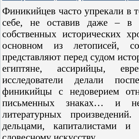
Финикийцев часто упрекали в т
себе, не оставив даже – в 
собственных исторических х
основном из летописей, со
представляют перед судом истор
египтяне, ассирийцы, евр
исследователи делали посп
финикийцы с недоверием отн
письменных знаках… и не
литературных произведений
дельцами, капиталистами и
словесному искусству.