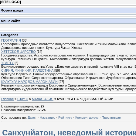
[
SITE LOGO
]
Форма входа
Меню сайта
Categories
ГЕОГРАФИЯ
[35]
География и природные богатства полуострова. Население и языки Малой Азии. Клин
Дешифровка письменности. Культура Чатал-Хююка.
ХЕТТСКОЕ ЦАРСТВО
[14]
Города-государства. Ассирийско-аморейские колонии. Периодизация хеттской истори
культура. Религиозные культы. Мифология и литература древних хеттов. Монументаль
УРАРТУ
[5]
Возникновение государства Урарту.Ванское царство в первой половине VIII в. до н.э.
СИРИЯ, ФИНИКИЯ, ПАЛЕСТИНА
[59]
Культура Иерихона. Ранние государственные образования III - II тыс. до н.э.: Библ, 
Образование Тиро-Сидонского царства. Образование Израильско-Иудейского царства на
КУЛЬТУРА НАРОДОВ МАЛОЙ АЗИИ
[27]
Религия и мифология народов Восточного Средиземноморья. Возникновение монотеиз
литературно-художественный памятник. Историческое воздействие культуры народо
Главная
»
Статьи
»
МАЛАЯ АЗИЯ
» КУЛЬТУРА НАРОДОВ МАЛОЙ АЗИИ
В категории материалов
:
27
Показано материалов
:
17-24
Сортировать по
:
Дате
·
Названию
·
Рейтингу
·
Комментариям
·
Просмотрам
Санхунйатон, неведомый историк