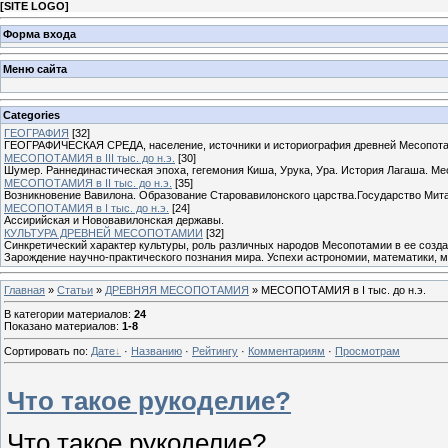
[
SITE LOGO
]
Форма входа
Меню сайта
Categories
ГЕОГРАФИЯ
[32]
ГЕОГРАФИЧЕСКАЯ СРЕДА, население, источники и историография древней Месопот
МЕСОПОТАМИЯ в ІІІ тыс. до н.э.
[30]
Шумер. Раннединастическая эпоха, гегемония Киша, Урука, Ура. История Лагаша. Ме
МЕСОПОТАМИЯ в ІІ тыс. до н.э.
[35]
Возникновение Вавилона. Образование Старовавилонского царства.Государство Мита
МЕСОПОТАМИЯ в І тыс. до н.э.
[24]
Ассирийская и Нововавилонская державы.
КУЛЬТУРА ДРЕВНЕЙ МЕСОПОТАМИИ
[32]
Синкретический характер культуры, роль различных народов Месопотамии в ее созд
Зарождение научно-практического познания мира. Успехи астрономии, математики, м
Главная
»
Статьи
»
ДРЕВНЯЯ МЕСОПОТАМИЯ
» МЕСОПОТАМИЯ в І тыс. до н.э.
В категории материалов
:
24
Показано материалов
:
1-8
Сортировать по
:
Дате
·
Названию
·
Рейтингу
·
Комментариям
·
Просмотрам
Что такое рукоделие?
Что такое рукоделие?