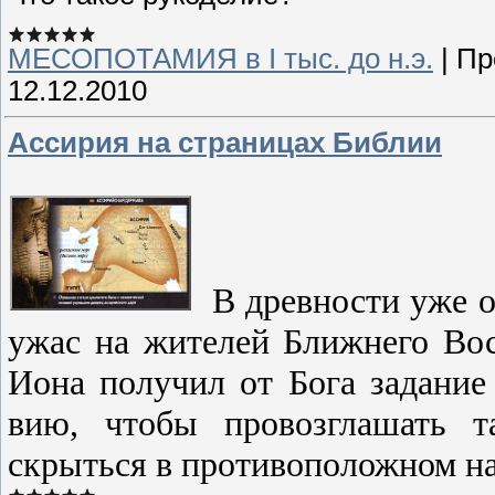
МЕСОПОТАМИЯ в І тыс. до н.э.
|
Пр
12.12.2010
Ассирия на страницах Библии
В древности уже 
ужас на жите­лей Ближнего Вос
Иона получил от Бога зада­ни
вию, чтобы провозглашать т
скрыться в проти­воположном н