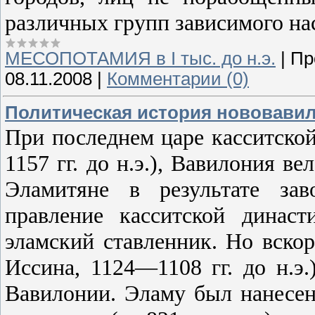
различных групп зависимого нас
МЕСОПОТАМИЯ в І тыс. до н.э.
|
Пр
08.11.2008
|
Комментарии (0)
Политическая история нововави
При последнем царе касситско
1157 гг. до н.э.), Вавилония ве
Эламитяне в результате зав
правление касситской динас
эламский ставленник. Но вскор
Иссина, 1124—1108 гг. до н.э.
Вавилонии. Эламу был нанесен 