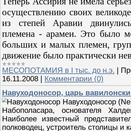
Теперь Ассирия не имела серье
осуществлению своих великоде
из степей Аравии двинулись
племена - арамеи. Это было м
больших и малых племен, груп
движение было практически не
МЕСОПОТАМИЯ в І тыс. до н.э.
|
Пр
16.11.2008
|
Комментарии (0)
Навуходоносор, царь вавилонски
Навуходоносор (Neb
Набополасара, основателя Халде
Наиболее известный представите
полководец, устроитель столицы и 