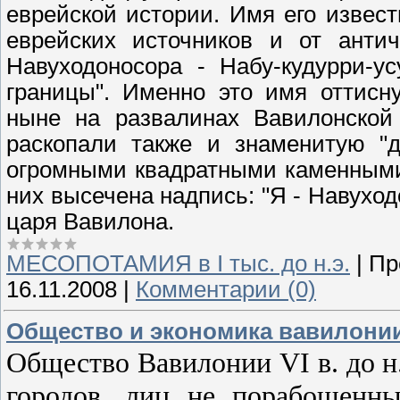
еврейской истории. Имя его извест
еврейских источников и от анти
Навуходоносора - Набу-кудурри-ус
границы". Именно это имя оттисн
ныне на развалинах Вавилонской 
раскопали также и знаменитую "д
огромными квадратными каменными
них высечена надпись: "Я - Навухо
царя Вавилона.
МЕСОПОТАМИЯ в І тыс. до н.э.
|
Пр
16.11.2008
|
Комментарии (0)
Общество и экономика вавилонии V
Общество Вавилонии VI в. до н
городов, лиц не порабощенн