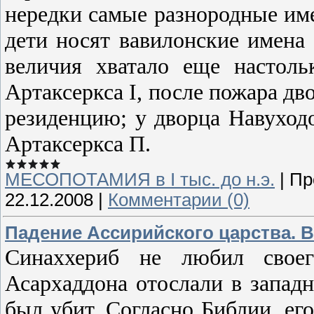
нередки самые разнородные име
дети носят вавилонские имена 
величия хватало еще настоль
Артаксеркса I, после пожара дво
резиденцию; у дворца Навуход
Артаксеркса П.
МЕСОПОТАМИЯ в І тыс. до н.э.
|
Пр
22.12.2008
|
Комментарии (0)
Падение Ассирийского царства. 
Синаххериб не любил своег
Асархаддона отослали в запад
был убит. Согласно Библии, ег