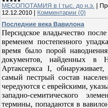
МЕСОПОТАМИЯ в І тыс. до н.э.
|
Пр
12.12.2010
|
Комментарии (0)
Последние века Вавилона
Персидское владычество после
временем постепенного упадк
время было порой наводнения
документов, найденных в Н
Артаксеркса I, обнаруживает,
самый пестрый состав населе
чередуются с еврейскими, указ
западно-семитического элем
термины, попадаются в вавилон